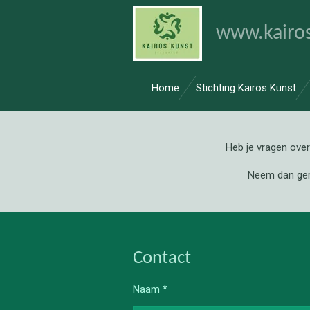
Ga
www.kairos
direct
naar
de
hoofdinhoud
Home
Stichting Kairos Kunst
Heb je vragen over
Neem dan geru
Contact
Naam *