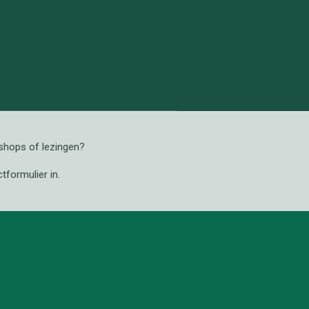
kshops of lezingen?
tformulier in.